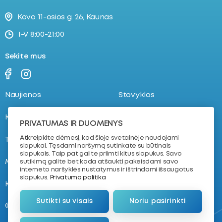
Kovo 11-osios g. 26, Kaunas
I-V 8:00-21:00
Sekite mus
Naujienos
Stovyklos
Kontaktai
Registracija
PRIVATUMAS IR DUOMENYS
Atkreipkite dėmesį, kad šioje svetainėje naudojami
Tvarkaraštis
Apie mus
slapukai. Tęsdami naršymą sutinkate su būtinais
slapukais. Taip pat galite priimti kitus slapukus. Savo
Mokymas plaukti
D.U.K.
sutikimą galite bet kada atšaukti pakeisdami savo
interneto naršyklės nustatymus ir ištrindami išsaugotus
slapukus.
Privatumo politika
Komanda
Sutikti su visais
Noriu pasirinkti
@ 2026. VŠĮ „Plaukimo akademija“