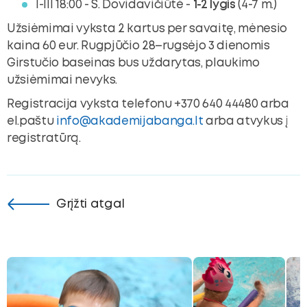
I-III 18:00 - S. Dovidavičiūtė -
1-2 lygis
(4-7 m.)
Užsiėmimai vyksta 2 kartus per savaitę, mėnesio
kaina 60 eur. Rugpjūčio 28–rugsėjo 3 dienomis
Girstučio baseinas bus uždarytas, plaukimo
užsiėmimai nevyks.
Registracija vyksta telefonu +370 640 44480 arba
el.paštu
info@akademijabanga.lt
arba atvykus į
registratūrą.
Grįžti atgal