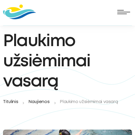
Plaukimo
užsiėmimai
vasarą
Titulinis
Naujienos
Plaukimo užsiėmimai vasarą
oggle
ubmenu
oggle