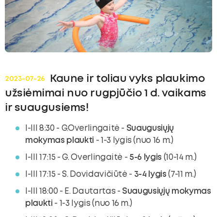
ubmenu
oggle
ubmenu
Kaune ir toliau vyks plaukimo
2023-07-26
užsiėmimai nuo rugpjūčio 1 d. vaikams
ir suaugusiems!
I-III 8:30 - G.Overlingaitė -
Suaugusiųjų
mokymas plaukti
- 1-3 lygis (nuo 16 m.)
I-III 17:15 - G. Overlingaitė -
5-6 lygis
(10-14 m.)
I-III 17:15 - S. Dovidavičiūtė -
3-4
lygis
(7-11 m.)
I-III 18:00 - E. Dautartas -
S
uaugusiųjų mokymas
plaukti
- 1-3 lygis (nuo 16 m.)