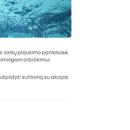
se vaikų plaukimo pamokose,
elaimingam atsitikimui
žpildyti sutikimą su akcijos