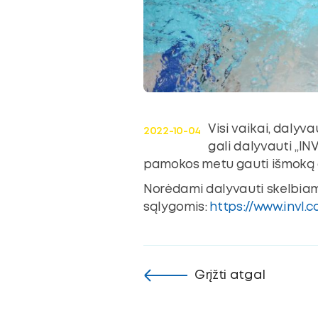
ubmenu
oggle
ubmenu
Visi vaikai, daly
2022-10-04
gali dalyvauti „INV
pamokos metu gauti išmoką d
Norėdami dalyvauti skelbiamo
sąlygomis:
https://www.invl.
Grįžti atgal