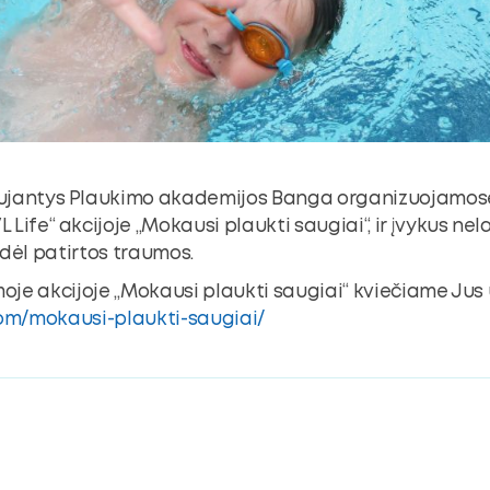
vaujantys Plaukimo akademijos Banga organizuojamo
L Life“ akcijoje „Mokausi plaukti saugiai“, ir įvykus n
ėl patirtos traumos.
je akcijoje „Mokausi plaukti saugiai“ kviečiame Jus u
com/mokausi-plaukti-saugiai/