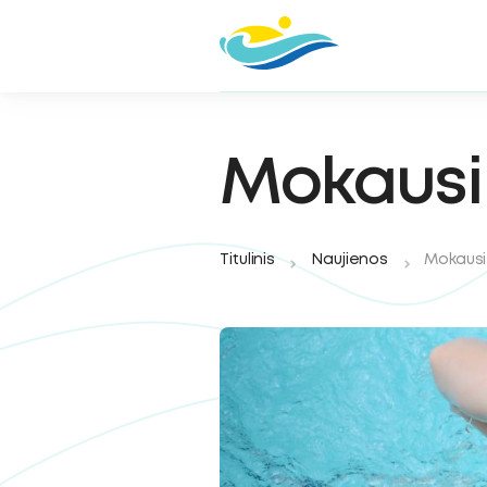
Mokausi 
Titulinis
Naujienos
Mokausi 
oggle
ubmenu
oggle