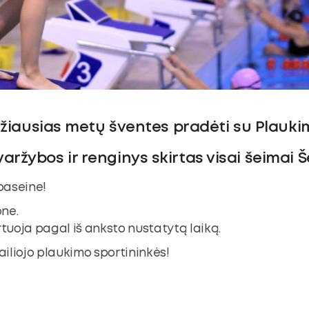
žiausias metų šventes pradėti su Plauk
s varžybos ir renginys skirtas visai šeimai 
 baseine!
one.
rtuoja pagal iš anksto nustatytą laiką.
iliojo plaukimo sportininkės!