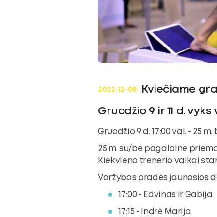
ubmenu
oggle
ubmenu
Kviečiame gra
2022-12-08
Gruodžio 9 ir 11 d. vyk
Gruodžio 9 d. 17:00 val. - 25 m.
25 m. su/be pagalbine priem
Kiekvieno trenerio vaikai sta
Varžybas pradės jaunosios da
17:00 - Edvinas ir Gabija
17:15 - Indrė Marija