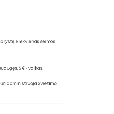
ndrystę, kiekvienas šeimos
uaugęs, 5 € - vaikas.
urį administruoja Švietimo