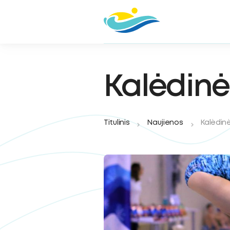
Kalėdinė
Titulinis
Naujienos
Kalėdin
oggle
ubmenu
oggle