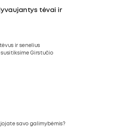
lyvaujantys tėvai ir
ėvus ir senelius
 susitiksime Girstučio
bejojate savo galimybėmis?