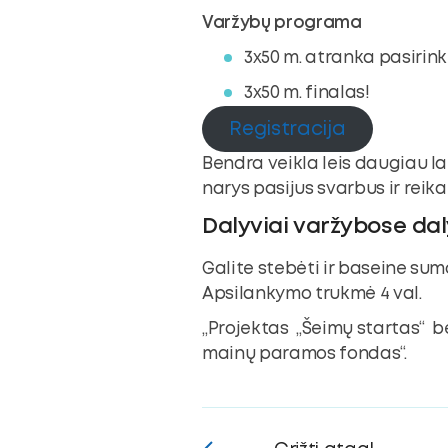
Varžybų programa
3x50 m. atranka pasirin
3x50 m. finalas!
Registracija
Bendra veikla leis daugiau l
narys pasijus svarbus ir reika
Dalyviai varžybose d
Galite stebėti ir baseine sum
Apsilankymo trukmė 4 val.
„Projektas „Šeimų startas“ b
mainų paramos fondas“.