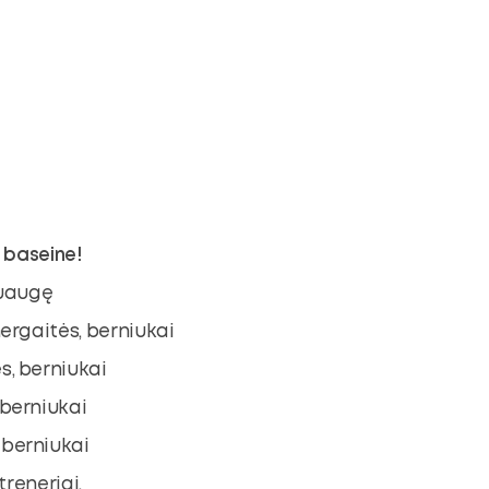
. baseine!
suaugę
mergaitės, berniukai
s, berniukai
 berniukai
 berniukai
reneriai.