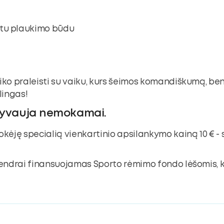
ktu plaukimo būdu
aiko praleisti su vaiku, kurs šeimos komandiškumą, be
lingas!
alyvauja nemokamai.
okėję specialią vienkartinio apsilankymo kainą 10 € - s
endrai finansuojamas Sporto rėmimo fondo lėšomis, k