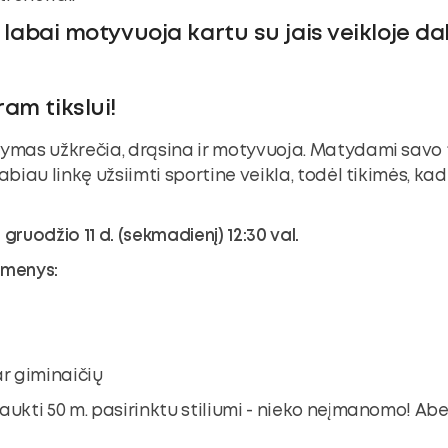
 labai motyvuoja kartu su jais veikloje da
am tikslui!
kymas užkrečia, drąsina ir motyvuoja. Matydami savo t
abiau linkę užsiimti sportine veikla, todėl tikimės, kad
gruodžio 11 d. (sekmadienį) 12:30 val.
smenys:
ar giminaičių
laukti 50 m. pasirinktu stiliumi - nieko neįmanomo! A