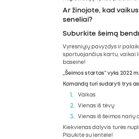
Ar žinojote, kad vaikus
seneliai?
Suburkite šeimą bendr
Vyresniųjų pavyzdys ir palai
sportuojančius kartu, vaikai l
baseine!
„Šeimos startas“ vyks 2022 m. 
Komandą turi sudaryti trys a
Vaikas
Vienas iš tėvų
Vienas iš šeimos narių 
Kiekvienas dalyvis turės nup
Plaukite su lentele!