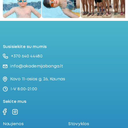
ubmenu
oggle
ubmenu
Susisiekite su mumis
+370 640 44480
info@akademijabanga.lt
Kovo 11-osios g. 26, Kaunas
I-V 8:00-21:00
Sekite mus
Naujienos
Stovyklos